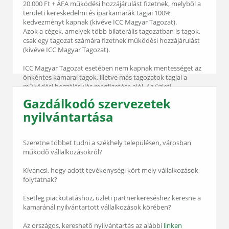
20.000 Ft + ÁFA működési hozzájárulást fizetnek, melyből a
területi kereskedelmi és iparkamarák tagjai 100%
kedvezményt kapnak (kivéve ICC Magyar Tagozat).
Azok a cégek, amelyek több bilaterális tagozatban is tagok,
csak egy tagozat számára fizetnek működési hozzájárulást
(kivéve ICC Magyar Tagozat).
ICC Magyar Tagozat esetében nem kapnak mentességet az
önkéntes kamarai tagok, illetve más tagozatok tagjai a
működési hozzájárulás megfizetése alól. Az üzleti
tanácsokban való tagság díjmentes.
Gazdálkodó szervezetek
nyilvántartása
Szeretne többet tudni a székhely településen, városban
működő vállalkozásokról?
Kíváncsi, hogy adott tevékenységi kört mely vállalkozások
folytatnak?
Esetleg piackutatáshoz, üzleti partnerkereséshez keresne a
kamaránál nyilvántartott vállalkozások körében?
Az országos, kereshető nyilvántartás az alábbi
linken