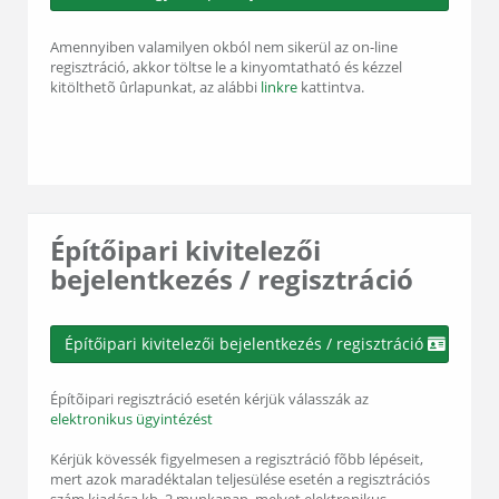
Amennyiben valamilyen okból nem sikerül az on-line
regisztráció, akkor töltse le a kinyomtatható és kézzel
kitölthetõ ûrlapunkat, az alábbi
linkre
kattintva.
Építőipari kivitelezői
bejelentkezés / regisztráció
Építőipari kivitelezői bejelentkezés / regisztráció
Építõipari regisztráció esetén kérjük válasszák az
elektronikus ügyintézést
Kérjük kövessék figyelmesen a regisztráció fõbb lépéseit,
mert azok maradéktalan teljesülése esetén a regisztrációs