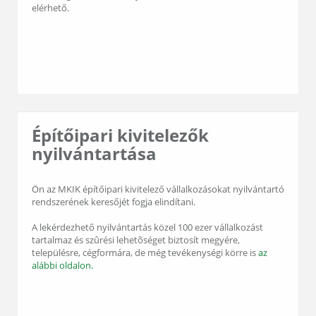
elérhető.
Építőipari kivitelezők
nyilvántartása
Ön az MKIK építőipari kivitelező vállalkozásokat nyilvántartó
rendszerének keresőjét fogja elindítani.
A lekérdezhető nyilvántartás közel 100 ezer vállalkozást
tartalmaz és szûrési lehetõséget biztosít megyére,
településre, cégformára, de még tevékenységi körre is
az
alábbi oldalon.