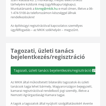
szám kiadása kb. 2 munkanap, melyet elektronikus
tárhelyére küldünk meg (ügyfélkapu/cégkapu).
Munkatársaink a
kivreg@mkik.hu
e-mail címen, illetve a 06-
1-474-5100-ás telefonszámon készséggel állnak
rendelkezésükre!
Az építésügyi regisztrációval kapcsolatos személyes
ügyfélfogadás – az MKIK székhelyén – megszűnt.
Tagozati, üzleti tanács
bejelentkezés/regisztráció
Tagozati, üzleti tanács bejelentkezés/regisztráció
Az MKIK által működtetett bilaterális tagozatok és üzleti
tanácsok tagja lehet bármely, Magyarországon bejegyzett,
kamarai regisztrációval rendelkező jogi személy, illetve a
Nemzeti Agrárgazdasági Kamara tagjai.
A tagok a tagozatok által nyújtott szolgáltatásokért évente