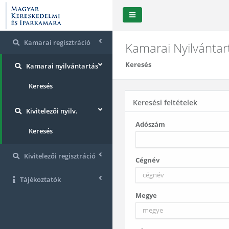
Kamarai regisztráció
Kamarai Nyilvántar
Keresés
Kamarai nyilvántartás
Keresés
Keresési feltételek
Kivitelezői nyilv.
Adószám
Keresés
Kivitelezői regisztráció
Cégnév
Tájékoztatók
Megye